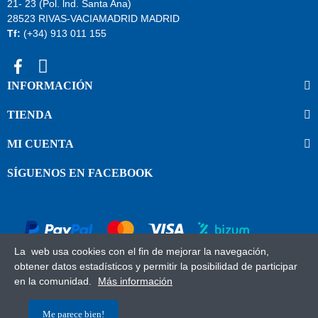
21- 23 (Pol. lnd. Santa Ana)
28523 RIVAS-VACIAMADRID MADRID
Tf:
(+34) 913 011 155
INFORMACIÓN
TIENDA
MI CUENTA
SÍGUENOS EN FACEBOOK
La web usa cookies con el fin de mejorar la navegación,
obtener datos estadísticos y permitir la posibilidad de participar
en la comunidad.
Más información
Me parece bien!