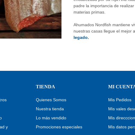
padre la importancia de realiza
materias primas.
Ahumados Nordfish mantiene viv
nuestras casas llegue el mejo
legado.
TIENDA
MI CUENT
tros
Quienes Somos
Mis Pedidos
Nuestra tienda
Mis vales des
o
Lo más vendido
Mis direcccio
dad y
Promociones especiales
Mis datos per