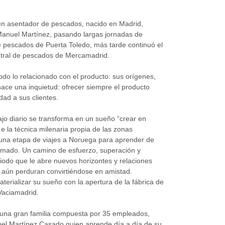
ven asentador de pescados, nacido en Madrid,
 Manuel Martínez, pasando largas jornadas de
e pescados de Puerta Toledo, más tarde continuó el
entral de pescados de Mercamadrid.
odo lo relacionado con el producto: sus orígenes,
nace una inquietud: ofrecer siempre el producto
dad a sus clientes.
ajo diario se transforma en un sueño “crear en
 la técnica milenaria propia de las zonas
a una etapa de viajes a Noruega para aprender de
umado. Un camino de esfuerzo, superación y
iodo que le abre nuevos horizontes y relaciones
 aún perduran convirtiéndose en amistad.
erializar su sueño con la apertura de la fábrica de
Vaciamadrid.
una gran familia compuesta por 35 empleados,
bel Martínez Casado quien aprende día a día de su