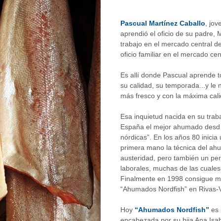
Pascual Martínez Caballo
, jo
aprendió el oficio de su padre,
trabajo en el mercado central d
oficio familiar en el mercado c
Es allí donde Pascual aprende t
su calidad, su temporada...y le 
más fresco y con la máxima cali
Esa inquietud nacida en su trab
España el mejor ahumado desd e
nórdicas”. En los años 80 inici
primera mano la técnica del ah
austeridad, pero también un per
laborales, muchas de las cuales
Finalmente en 1998 consigue mat
“Ahumados Nordfish” en Rivas-
Hoy
“Ahumados Nordfish”
es 
encabezada por su hija Ana Isa