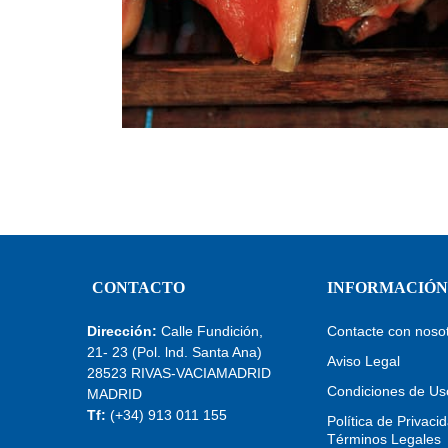
CONTACTO
INFORMACIÓN
Dirección:
Calle Fundición,
Contacte con noso
21- 23 (Pol. lnd. Santa Ana)
Aviso Legal
28523 RIVAS-VACIAMADRID
Condiciones de Us
MADRID
Tf:
(+34) 913 011 155
Política de Privaci
Términos Legales