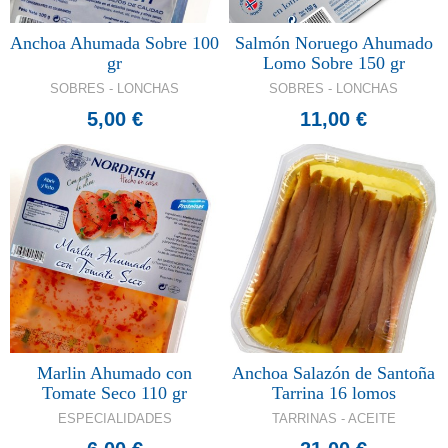
Anchoa Ahumada Sobre 100
Salmón Noruego Ahumado
gr
Lomo Sobre 150 gr
SOBRES - LONCHAS
SOBRES - LONCHAS
5,00 €
11,00 €
Marlin Ahumado con
Anchoa Salazón de Santoña
Tomate Seco 110 gr
Tarrina 16 lomos
ESPECIALIDADES
TARRINAS - ACEITE